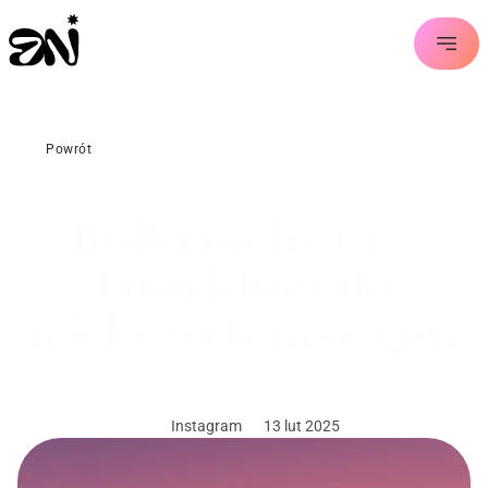
Powrót
Rolki na Insta – 
Twój klucz do 
większych zasięgów
Czy wiesz, że regularna publikacja rolek może 
błyskawicznie zwiększyć Twoje zasięgi na 
Instagramie? Odkryj strategie, które pozwoliły mi 
Instagram
13 lut 2025
dotrzeć do milionów nowych odbiorców i skutecznie 
zamieniać followersów w klientów.