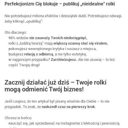
Perfekcjonizm Cię blokuje – publikuj „nieidealne" rolki
Nie potrzebujesz miliona efektów i dziesiątek dubli. Potrzebujesz odwagi, 
żeby kliknąć 
„opublikuj”
. 
Oto dlaczego:
98% widzów 
nie zauważy Twoich niedociągnięć,
rolki z „ludzką twarzą” mają 
większą szansę stać się viralem,
pokonujesz wewnętrznego krytyka i ruszasz z miejsca,
budujesz 
relację z odbiorcą
, a nie tylko estetykę,
w najgorszym przypadku? 
Zarchiwizujesz.
 Ale nie usuwaj – to też 
część Twojej drogi!
Zacznij działać już dziś – Twoje rolki 
mogą odmienić Twój biznes!
Jeśli czujesz, że ten artykuł był pisany właśnie dla Ciebie – to nie 
przypadek. To znak, że 
nadszedł czas na pierwszy krok
.
Chcesz w końcu:
nauczyć się, jak sprzedawać na Instagramie z lekkością i pewnością 