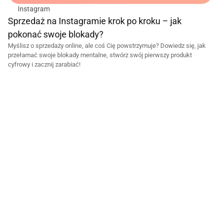
Instagram
Sprzedaż na Instagramie krok po kroku – jak 
9 sty 2025
pokonać swoje blokady?
Myślisz o sprzedaży online, ale coś Cię powstrzymuje? Dowiedz się, jak 
przełamać swoje blokady mentalne, stwórz swój pierwszy produkt 
cyfrowy i zacznij zarabiać!
Zyskaj przewagę na Instagramie
Zbuduj zasięgi z BNI!
Twoje posty giną w tłumie? Masz followersów, ale zero sprzedaży? Czas 
to zmienić! Dołącz do Biznes na Insta i wykorzystaj sprawdzone strategie, 
które pomogą Ci zwiększyć zasięgi i zamienić lajki w realne wyniki.
Instagram daje ogromne możliwości, jeśli wiesz, jak tworzyć angażujące 