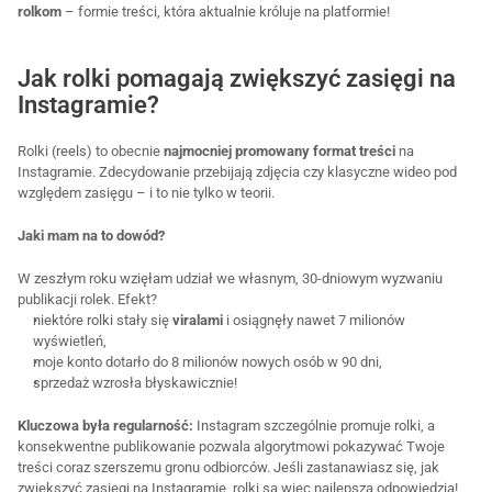
rolkom
 – formie treści, która aktualnie króluje na platformie!
Jak rolki pomagają zwiększyć zasięgi na 
Instagramie?
Rolki (reels) to obecnie 
najmocniej promowany format treści
 na 
Instagramie. Zdecydowanie przebijają zdjęcia czy klasyczne wideo pod 
względem zasięgu – i to nie tylko w teorii.
Jaki mam na to dowód?
W zeszłym roku wzięłam udział we własnym, 30-dniowym wyzwaniu 
publikacji rolek. Efekt?
niektóre rolki stały się 
viralami 
i osiągnęły nawet 7 milionów 
wyświetleń,
moje konto dotarło do 8 milionów nowych osób w 90 dni,
sprzedaż wzrosła błyskawicznie!
Kluczowa była regularność:
 Instagram szczególnie promuje rolki, a 
konsekwentne publikowanie pozwala algorytmowi pokazywać Twoje 
treści coraz szerszemu gronu odbiorców. Jeśli zastanawiasz się, jak 
zwiększyć zasięgi na Instagramie, rolki są więc najlepszą odpowiedzią!